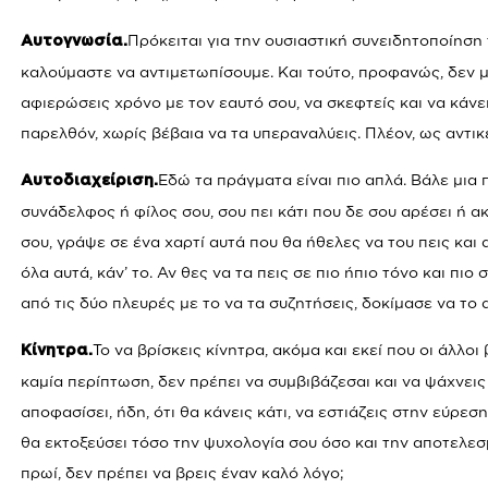
Πρόκειται για την ουσιαστική συνειδητοποίησ
Αυτογνωσία.
καλούμαστε να αντιμετωπίσουμε. Και τούτο, προφανώς, δεν μπ
αφιερώσεις χρόνο με τον εαυτό σου, να σκεφτείς και να κ
παρελθόν, χωρίς βέβαια να τα υπεραναλύεις. Πλέον, ως αντι
Εδώ τα πράγματα είναι πιο απλά. Βάλε μια
Αυτοδιαχείριση.
συνάδελφος ή φίλος σου, σου πει κάτι που δε σου αρέσει ή 
σου, γράψε σε ένα χαρτί αυτά που θα ήθελες να του πεις και
όλα αυτά, κάν’ το. Αν θες να τα πεις σε πιο ήπιο τόνο και πι
από τις δύο πλευρές με το να τα συζητήσεις, δοκίμασε να το 
Το να βρίσκεις κίνητρα, ακόμα και εκεί που οι άλλοι
Κίνητρα.
καμία περίπτωση, δεν πρέπει να συμβιβάζεσαι και να ψάχνει
αποφασίσει, ήδη, ότι θα κάνεις κάτι, να εστιάζεις στην εύρεσ
θα εκτοξεύσει τόσο την ψυχολογία σου όσο και την αποτελεσ
πρωί, δεν πρέπει να βρεις έναν καλό λόγο;