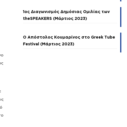
1ος Διαγωνισμός Δημόσιας Ομιλίας των
theSPEAKERS (Μάρτιος 2023)
Ο Απόστολος Κουμαρίνος στο Greek Tube
Festival (Μάρτιος 2023)
νο
ις
ε
ις
τό
το