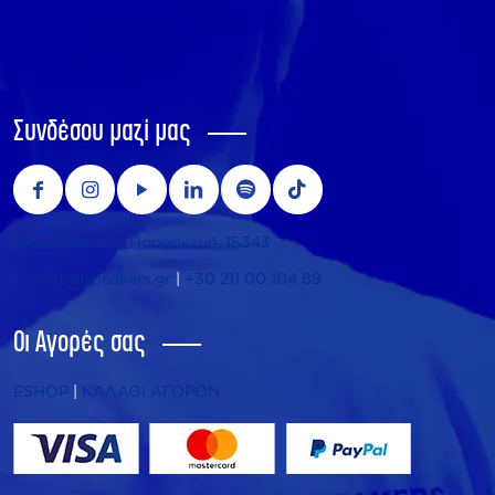
Συνδέσου μαζί μας
Τήνου 25, Αγία Παρασκευή, 15343
info@thespeakers.gr
|
+30 211 00 104 89
Οι Αγορές σας
ESHOP
|
ΚΑΛΑΘΙ ΑΓΟΡΩΝ