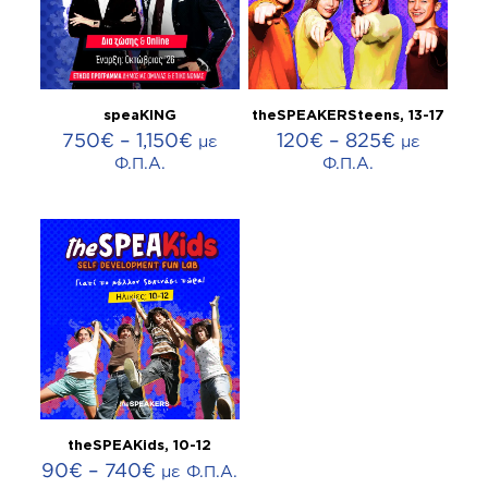
speaKING
theSPEAKERSteens, 13-17
Price
Price
750
€
–
1,150
€
120
€
–
825
€
με
με
range:
range:
Φ.Π.Α.
Φ.Π.Α.
750€
120€
through
through
1,150€
825€
theSPEAKids, 10-12
Price
90
€
–
740
€
με Φ.Π.Α.