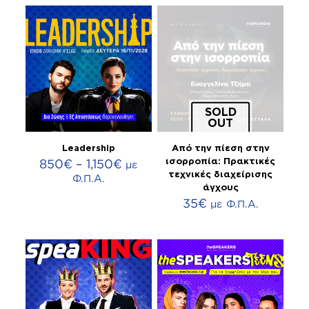
through
99€
SOLD
OUT
Leadership
Από την πίεση στην
Price
850
€
–
1,150
€
ισορροπία: Πρακτικές
με
range:
τεχνικές διαχείρισης
Φ.Π.Α.
850€
άγχους
through
35
€
με Φ.Π.Α.
1,150€