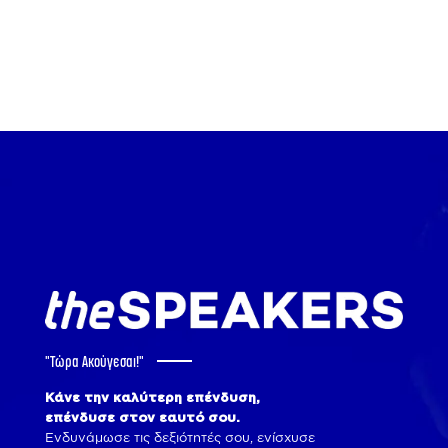
range:
90€
through
740€
"Tώρα Ακούγεσαι!"
Κάνε την καλύτερη επένδυση,
επένδυσε στον εαυτό σου.
Ενδυνάμωσε τις δεξιότητές σου, ενίσχυσε