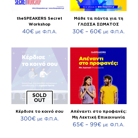
theSPEAKERS Secret
Μάθε τα πάντα για τη
Workshop
ΓΛΩΣΣΑ ΣΩΜΑΤΟΣ
Price
40
€
30
€
–
60
€
με Φ.Π.Α.
με Φ.Π.Α.
range:
30€
through
60€
SOLD
OUT
Κέρδισε το κοινό σου
Απέναντι στο προφανές:
300
€
Μη Λεκτική Επικοινωνία
με Φ.Π.Α.
Price
65
€
–
99
€
με Φ.Π.Α.
range:
65€