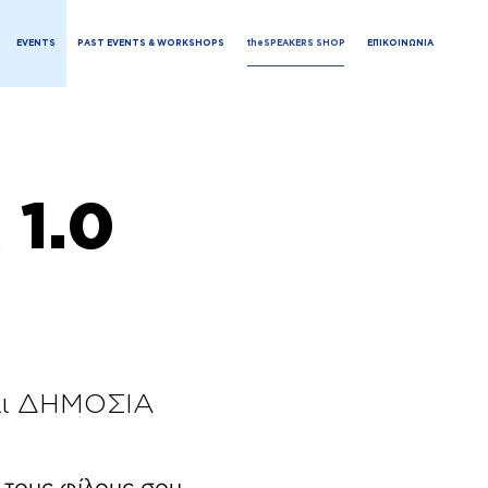
EVENTS
PAST EVENTS & WORKSHOPS
theSPEAKERS SHOP
ΕΠΙΚΟΙΝΩΝΙΑ
1.0
αι ΔΗΜΟΣΙΑ
ε τους φίλους σου,