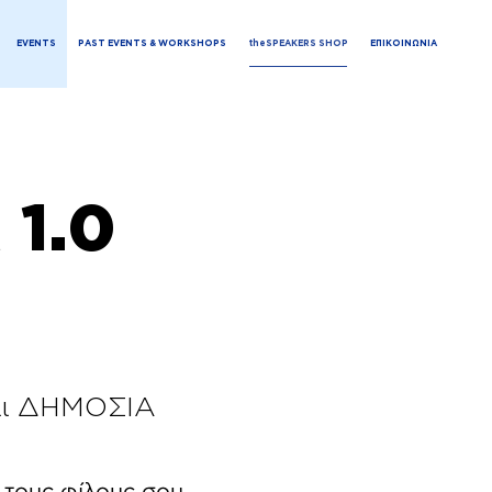
EVENTS
PAST EVENTS & WORKSHOPS
theSPEAKERS SHOP
ΕΠΙΚΟΙΝΩΝΙΑ
1.0
αι ΔΗΜΟΣΙΑ
ε τους φίλους σου,