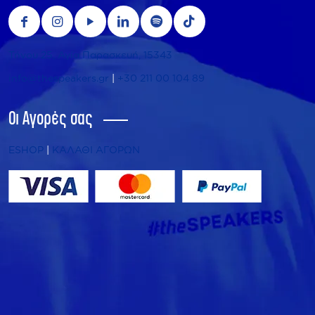
Τήνου 25, Αγία Παρασκευή, 15343
info@thespeakers.gr
|
+30 211 00 104 89
Οι Αγορές σας
ESHOP
|
ΚΑΛΑΘΙ ΑΓΟΡΩΝ