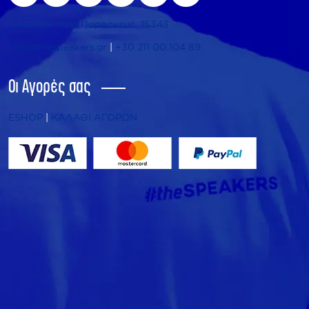
Τήνου 25, Αγία Παρασκευή, 15343
info@thespeakers.gr
|
+30 211 00 104 89
Οι Αγορές σας
ESHOP
|
ΚΑΛΑΘΙ ΑΓΟΡΩΝ