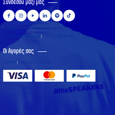
Συνδέσου μαζί μας
Τήνου 25, Αγία Παρασκευή, 15343
info@thespeakers.gr
|
+30 211 00 104 89
Οι Αγορές σας
ESHOP
|
ΚΑΛΑΘΙ ΑΓΟΡΩΝ