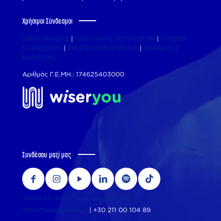
Χρήσιμοι Σύνδεσμοι
ΟΡΟΙ ΧΡΗΣΗΣ
|
ΠΟΛΙΤΙΚΗ ΕΠΙΣΤΡΟΦΩΝ
|
ΤΡΟΠΟΙ
ΠΛΗΡΩΜΗΣ
|
ΤΡΟΠΟΙ ΑΠΟΣΤΟΛΗΣ
|
ΕΥΚΑΙΡΙΕΣ
ΚΑΡΙΕΡΑΣ
Αριθμός Γ.Ε.ΜΗ.: 174625403000
Συνδέσου μαζί μας
Τήνου 25, Αγία Παρασκευή, 15343
info@thespeakers.gr
|
+30 211 00 104 89