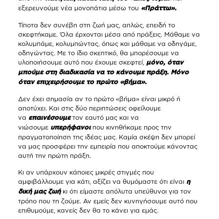
εξερευνούμε νέα μονοπάτια μέσω του
«Πράττω».
Τίποτα δεν συνέβη στη ζωή μας, απλώς, επειδή το
σκεφτήκαμε. Όλα έρχονται μέσα από πράξεις. Μάθαμε να
κολυμπάμε, κολυμπώντας, όπως και μάθαμε να οδηγάμε,
οδηγώντας. Με το ίδιο σκεπτικό, θα μπορέσουμε να
υλοποιήσουμε αυτό που έχουμε σκεφτεί,
μόνο, όταν
μπούμε στη διαδικασία να το κάνουμε πράξη. Μόνο
όταν επιχειρήσουμε το πρώτο «βήμα».
Δεν έχει σημασία αν το πρώτο «βήμα» είναι μικρό ή
αποτύχει. Και στις δύο περιπτώσεις οφείλουμε
να
τον εαυτό μας και να
επαινέσουμε
νιώσουμε
που κινηθήκαμε προς την
υπερήφανοι
πραγματοποίηση της ιδέας μας. Καμία σκέψη δεν μπορεί
να μας προσφέρει την εμπειρία που αποκτούμε κάνοντας
αυτή την πρώτη πράξη.
Κι αν υπάρχουν κάποιες μικρές στιγμές που
αμφιβάλλουμε για κάτι, αξίζει να θυμόμαστε ότι είναι
η
κι ότι είμαστε απόλυτα υπεύθυνοι για τον
δική μας ζωή
τρόπο που τη ζούμε. Αν εμείς δεν κυνηγήσουμε αυτό που
επιθυμούμε, κανείς δεν θα το κάνει για εμάς.