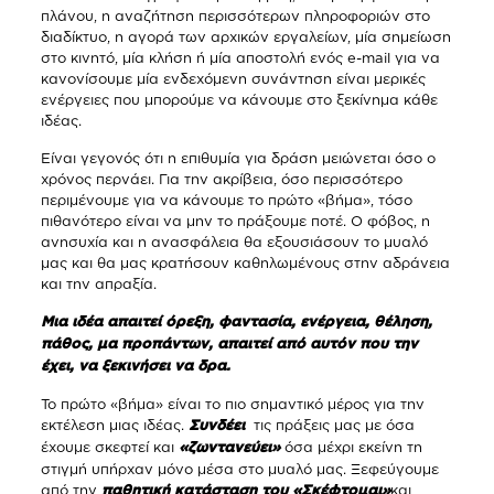
πλάνου, η αναζήτηση περισσότερων πληροφοριών στο
διαδίκτυο, η αγορά των αρχικών εργαλείων, μία σημείωση
στο κινητό, μία κλήση ή μία αποστολή ενός e-mail για να
κανονίσουμε μία ενδεχόμενη συνάντηση είναι μερικές
ενέργειες που μπορούμε να κάνουμε στο ξεκίνημα κάθε
ιδέας.
Είναι γεγονός ότι η επιθυμία για δράση μειώνεται όσο ο
χρόνος περνάει. Για την ακρίβεια, όσο περισσότερο
περιμένουμε για να κάνουμε το πρώτο «βήμα», τόσο
πιθανότερο είναι να μην το πράξουμε ποτέ. Ο φόβος, η
ανησυχία και η ανασφάλεια θα εξουσιάσουν το μυαλό
μας και θα μας κρατήσουν καθηλωμένους στην αδράνεια
και την απραξία.
Μια ιδέα απαιτεί όρεξη, φαντασία, ενέργεια, θέληση,
πάθος, μα προπάντων, απαιτεί από αυτόν που την
έχει, να ξεκινήσει να δρα.
Το πρώτο «βήμα» είναι το πιο σημαντικό μέρος για την
εκτέλεση μιας ιδέας.
τις πράξεις μας με όσα
Συνδέει
έχουμε σκεφτεί και
όσα μέχρι εκείνη τη
«ζωντανεύει»
στιγμή υπήρχαν μόνο μέσα στο μυαλό μας. Ξεφεύγουμε
από την
και
παθητική κατάσταση του «Σκέφτομαι»