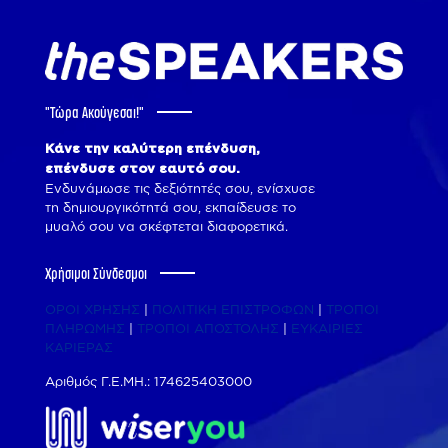
"Tώρα Ακούγεσαι!"
Κάνε την καλύτερη επένδυση,
επένδυσε στον εαυτό σου.
Ενδυνάμωσε τις δεξιότητές σου, ενίσχυσε
τη δημιουργικότητά σου, εκπαίδευσε το
μυαλό σου να σκέφτεται διαφορετικά.
Χρήσιμοι Σύνδεσμοι
ΟΡΟΙ ΧΡΗΣΗΣ
|
ΠΟΛΙΤΙΚΗ ΕΠΙΣΤΡΟΦΩΝ
|
ΤΡΟΠΟΙ
ΠΛΗΡΩΜΗΣ
|
ΤΡΟΠΟΙ ΑΠΟΣΤΟΛΗΣ
|
ΕΥΚΑΙΡΙΕΣ
ΚΑΡΙΕΡΑΣ
Αριθμός Γ.Ε.ΜΗ.: 174625403000