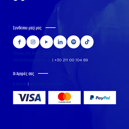
Συνδέσου μαζί μας
Τήνου 25, Αγία Παρασκευή, 15343
info@thespeakers.gr
|
+30 211 00 104 89
Οι Αγορές σας
ESHOP
|
ΚΑΛΑΘΙ ΑΓΟΡΩΝ