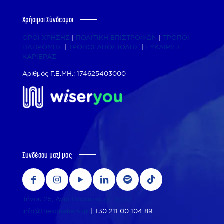
Χρήσιμοι Σύνδεσμοι
ΟΡΟΙ ΧΡΗΣΗΣ
|
ΠΟΛΙΤΙΚΗ ΕΠΙΣΤΡΟΦΩΝ
|
ΤΡΟΠΟΙ
ΠΛΗΡΩΜΗΣ
|
ΤΡΟΠΟΙ ΑΠΟΣΤΟΛΗΣ
|
ΕΥΚΑΙΡΙΕΣ
ΚΑΡΙΕΡΑΣ
Αριθμός Γ.Ε.ΜΗ.: 174625403000
Συνδέσου μαζί μας
Τήνου 25, Αγία Παρασκευή, 15343
info@thespeakers.gr
|
+30 211 00 104 89