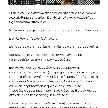
Εμπειρικά, διαπιστώνω πως για να αυξήσεις το συνολικό
σου αίσθημα ευημερίας, βοηθάει πολύ να ακολουθήσεις
τις παρακάτω συνήθειες:
Να είσαι ευγνώμων για τα ωραία πράγματα στη ζωή σου.
Δεν λέγονται “ευλογίες” τυχαία.
Εστίασε σε αυτό που έχεις, και όχι σε αυτό που σου λείπει.
Και δεν αρκεί να αισθάνεσαι ευγνώμων, πρέπει
να
εκφράζεις
αυτήν την ευγνωμοσύνη.
Ξεκίνα να κρατάς Ημερολόγιο Ευγνωμοσύνης,
γράφοντας (τουλάχιστον) 3 πράγματα, κάθε ημέρα, για
τα οποία είσαι ευγνώμων. Απλά, καθημερινά πράγματα, ή
και τα σπουδαιότερα στη ζωή σου. Σταδιακά, θα αρχίσεις
να δίνεις περισσότερη σημασία σε αυτά, θα τα
“προσέχεις”, ενώ πριν ήταν.. ψιλό-αόρατα. Θα αρχίσει να
βιώνεις ανοδικές σπείρες θετικότητας!
Πέρασε λίγα λεπτά συνειδητής σκέψης σχετικά με τις
σχέσεις σου και τους τύπους αλληλεπιδράσεων που έχεις