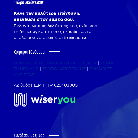
"Tώρα Ακούγεσαι!"
Κάνε την καλύτερη επένδυση,
επένδυσε στον εαυτό σου.
Ενδυνάμωσε τις δεξιότητές σου, ενίσχυσε
τη δημιουργικότητά σου, εκπαίδευσε το
μυαλό σου να σκέφτεται διαφορετικά.
Χρήσιμοι Σύνδεσμοι
ΟΡΟΙ ΧΡΗΣΗΣ
|
ΠΟΛΙΤΙΚΗ ΕΠΙΣΤΡΟΦΩΝ
|
ΤΡΟΠΟΙ
ΠΛΗΡΩΜΗΣ
|
ΤΡΟΠΟΙ ΑΠΟΣΤΟΛΗΣ
|
ΕΥΚΑΙΡΙΕΣ
ΚΑΡΙΕΡΑΣ
Αριθμός Γ.Ε.ΜΗ.: 174625403000
Συνδέσου μαζί μας