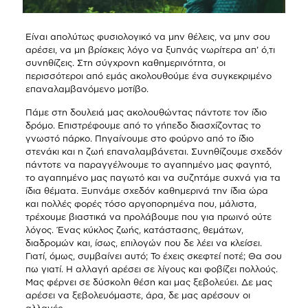
Είναι απολύτως φυσιολογικό να μην θέλεις, να μην σου
αρέσει, να μη βρίσκεις λόγο να ξυπνάς νωρίτερα απ’ ό,τι
συνηθίζεις. Στη σύγχρονη καθημερινότητα, οι
περισσότεροι από εμάς ακολουθούμε ένα συγκεκριμένο
επαναλαμβανόμενο μοτίβο.
Πάμε στη δουλειά μας ακολουθώντας πάντοτε τον ίδιο
δρόμο. Επιστρέφουμε από το γήπεδο διασχίζοντας το
γνωστό πάρκο. Πηγαίνουμε στο φούρνο από το ίδιο
στενάκι και η ζωή επαναλαμβάνεται. Συνηθίζουμε σχεδόν
πάντοτε να παραγγέλνουμε το αγαπημένο μας φαγητό,
το αγαπημένο μας παγωτό και να συζητάμε συχνά για τα
ίδια θέματα. Ξυπνάμε σχεδόν καθημερινά την ίδια ώρα
και πολλές φορές τόσο αργοπορημένα που, μάλιστα,
τρέχουμε βιαστικά να προλάβουμε που για πρωινό ούτε
λόγος. Ένας κύκλος ζωής, κατάστασης, θεμάτων,
διαδρομών και, ίσως, επιλογών που δε λέει να κλείσει.
Γιατί, όμως, συμβαίνει αυτό; Το έχεις σκεφτεί ποτέ; Θα σου
πω γιατί. Η αλλαγή αρέσει σε λίγους και φοβίζει πολλούς.
Μας φέρνει σε δύσκολη θέση και μας ξεβολεύει. Δε μας
αρέσει να ξεβολευόμαστε, άρα, δε μας αρέσουν οι