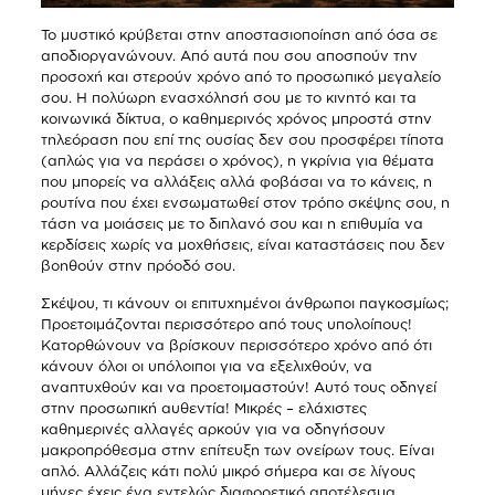
Το μυστικό κρύβεται στην αποστασιοποίηση από όσα σε
αποδιοργανώνουν. Από αυτά που σου αποσπούν την
προσοχή και στερούν χρόνο από το προσωπικό μεγαλείο
σου. Η πολύωρη ενασχόλησή σου με το κινητό και τα
κοινωνικά δίκτυα, ο καθημερινός χρόνος μπροστά στην
τηλεόραση που επί της ουσίας δεν σου προσφέρει τίποτα
(απλώς για να περάσει ο χρόνος), η γκρίνια για θέματα
που μπορείς να αλλάξεις αλλά φοβάσαι να το κάνεις, η
ρουτίνα που έχει ενσωματωθεί στον τρόπο σκέψης σου, η
τάση να μοιάσεις με το διπλανό σου και η επιθυμία να
κερδίσεις χωρίς να μοχθήσεις, είναι καταστάσεις που δεν
βοηθούν στην πρόοδό σου.
Σκέψου, τι κάνουν οι επιτυχημένοι άνθρωποι παγκοσμίως;
Προετοιμάζονται περισσότερο από τους υπολοίπους!
Κατορθώνουν να βρίσκουν περισσότερο χρόνο από ότι
κάνουν όλοι οι υπόλοιποι για να εξελιχθούν, να
αναπτυχθούν και να προετοιμαστούν! Αυτό τους οδηγεί
στην προσωπική αυθεντία! Μικρές – ελάχιστες
καθημερινές αλλαγές αρκούν για να οδηγήσουν
μακροπρόθεσμα στην επίτευξη των ονείρων τους. Είναι
απλό. Αλλάζεις κάτι πολύ μικρό σήμερα και σε λίγους
μήνες έχεις ένα εντελώς διαφορετικό αποτέλεσμα.