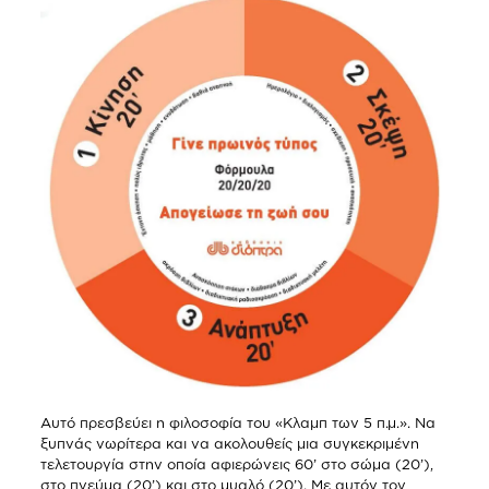
Αυτό πρεσβεύει η φιλοσοφία του «Κλαμπ των 5 π.μ.». Να
ξυπνάς νωρίτερα και να ακολουθείς μια συγκεκριμένη
τελετουργία στην οποία αφιερώνεις 60’ στο σώμα (20’),
στο πνεύμα (20’) και στο μυαλό (20’). Με αυτόν τον