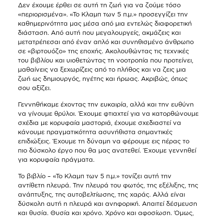
Δεν έχουμε έρθει σε αυτή τη ζωή για να ζούμε τόσο
«περιορισμένα». «Το Κλαμπ των 5 π.μ.» προσεγγίζει την
καθημερινότητα μας μέσα από μια εντελώς διαφορετική
διάσταση. Από αυτή που μεγαλουργείς, ακμάζεις και
μετατρέπεσαι από έναν απλό και συνηθισμένο άνθρωπο
σε «βιρτουόζο» της εποχής. Ακολουθώντας τις τεχνικές
του βιβλίου και υιοθετώντας τη νοοτροπία που προτείνει,
μαθαίνεις να ξεχωρίζεις από το πλήθος και να ζεις μια
ζωή ως δημιουργός, ηγέτης και ήρωας. Ακριβώς, όπως
σου αξίζει.
Γεννηθήκαμε έχοντας την ευκαιρία, αλλά και την ευθύνη
να γίνουμε θρύλοι. Έχουμε φτιαχτεί για να κατορθώνουμε
σχέδια με κορυφαία μαστοριά, έχουμε σχεδιαστεί να
κάνουμε πραγματικότητα ασυνήθιστα σημαντικές
επιδιώξεις. Έχουμε τη δύναμη να φέρουμε εις πέρας το
πιο δύσκολο έργο που θα μας ανατεθεί. Έχουμε γεννηθεί
για κορυφαία πράγματα.
Το βιβλίο – «Το Κλαμπ των 5 π.μ.» τονίζει αυτή την
αντίθετη πλευρά. Την πλευρά του φωτός, της εξέλιξης, της
ανάπτυξης, της αυτοβελτίωσης, της χαράς. Αλλά είναι
δύσκολη αυτή η πλευρά και ανηφορική. Απαιτεί δέσμευση
και θυσία. Θυσία και χρόνο. Χρόνο και αφοσίωση. Όμως,