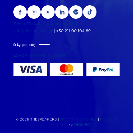
Τήνου 25, Αγία Παρασκευή, 15343
info@thespeakers.gr
|
+30 211 00 104 89
Οι Αγορές σας
ESHOP
|
ΚΑΛΑΘΙ ΑΓΟΡΩΝ
© 2026 THESPEAKERS |
ΠΟΛΙΤΙΚΗ COOKIES
|
ΠΟΛΙΤΙΚΗ
ΑΠΟΡΡΗΤΟΥ
| BY
DIGILECT