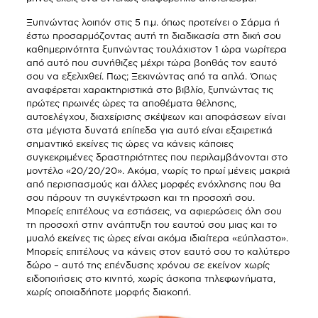
Ξυπνώντας λοιπόν στις 5 π.μ. όπως προτείνει ο Σάρμα ή
έστω προσαρμόζοντας αυτή τη διαδικασία στη δική σου
καθημερινότητα ξυπνώντας τουλάχιστον 1 ώρα νωρίτερα
από αυτό που συνήθιζες μέχρι τώρα βοηθάς τον εαυτό
σου να εξελιχθεί. Πως; Ξεκινώντας από τα απλά. Όπως
αναφέρεται χαρακτηριστικά στο βιβλίο, ξυπνώντας τις
πρώτες πρωινές ώρες τα αποθέματα θέλησης,
αυτοελέγχου, διαχείρισης σκέψεων και αποφάσεων είναι
στα μέγιστα δυνατά επίπεδα για αυτό είναι εξαιρετικά
σημαντικό εκείνες τις ώρες να κάνεις κάποιες
συγκεκριμένες δραστηριότητες που περιλαμβάνονται στο
μοντέλο «20/20/20». Ακόμα, νωρίς το πρωί μένεις μακριά
από περισπασμούς και άλλες μορφές ενόχλησης που θα
σου πάρουν τη συγκέντρωση και τη προσοχή σου.
Μπορείς επιτέλους να εστιάσεις, να αφιερώσεις όλη σου
τη προσοχή στην ανάπτυξη του εαυτού σου μιας και το
μυαλό εκείνες τις ώρες είναι ακόμα ιδιαίτερα «εύπλαστο».
Μπορείς επιτέλους να κάνεις στον εαυτό σου το καλύτερο
δώρο – αυτό της επένδυσης χρόνου σε εκείνον χωρίς
ειδοποιήσεις στο κινητό, χωρίς άσκοπα τηλεφωνήματα,
χωρίς οποιαδήποτε μορφής διακοπή.