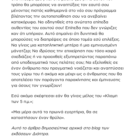
τρόπο θα μπορέσεις να αναπτύξεις τον εαυτό σου
μένοντας πιστός καθημερινά στο νέο σου πρόγραμμα
βλέποντας την αυτοπεποίθηση σου να ανεβαίνει
κατακόρυφα. Να οδηγηθείς στα ανώτατα επίπεδα
αυθεντίας του εαυτού σου! Επίπεδα που δεν γνώριζες
καν ότι υπήρχαν. Αυτό σημαίνει ότι δυνητικά θα
μπορούσες να διαπρέψεις σε όποιο τομέα εσύ επιλέξεις.
Να γίνεις μια καταπληκτική μητέρα ή μια εμπνευσμένη
μάνατζερ; Να ιδρύσεις την επιχείρηση που τόσο καιρό
σχεδιάζεις ή να προαχθείς εξυπηρετώντας παραπάνω
από υποδειγματικά τους πελάτες σου; Να εξελιχθείς σε
έναν άνθρωπο που πραγματικά νοιάζεται και αναπτύσσει
τους γύρω του ή ακόμα και μέχρι ως ο άνθρωπος που θα
αποτελέσει τον παράγοντα παρακίνησης και έμπνευσης
για όσους τον γνωρίζουν!
Εσύ ακόμα σκέφτεσαι εάν θα γίνεις μέλος του «Κλαμπ
των 5 π.μ.»;
«Μια μέρα αυτά τα πρωινά εγερτήρια, θα σε
καταστήσουν έναν θρύλο».
Αυτό το άρθρο δημοσιεύτηκε αρχικά στο blog των
εκδόσεων Διόπτρα.