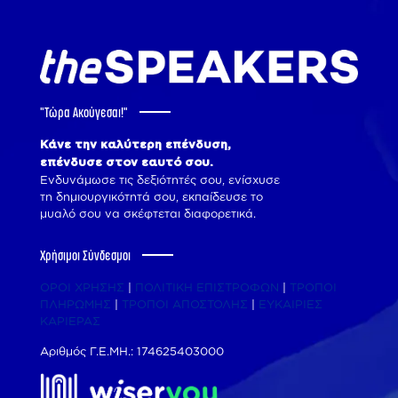
"Tώρα Ακούγεσαι!"
Κάνε την καλύτερη επένδυση,
επένδυσε στον εαυτό σου.
Ενδυνάμωσε τις δεξιότητές σου, ενίσχυσε
τη δημιουργικότητά σου, εκπαίδευσε το
μυαλό σου να σκέφτεται διαφορετικά.
Χρήσιμοι Σύνδεσμοι
ΟΡΟΙ ΧΡΗΣΗΣ
|
ΠΟΛΙΤΙΚΗ ΕΠΙΣΤΡΟΦΩΝ
|
ΤΡΟΠΟΙ
ΠΛΗΡΩΜΗΣ
|
ΤΡΟΠΟΙ ΑΠΟΣΤΟΛΗΣ
|
ΕΥΚΑΙΡΙΕΣ
ΚΑΡΙΕΡΑΣ
Αριθμός Γ.Ε.ΜΗ.: 174625403000