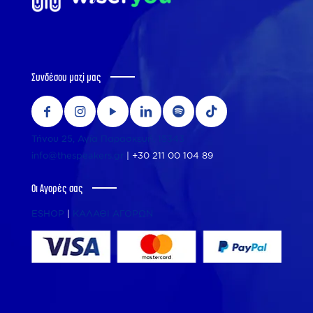
Συνδέσου μαζί μας
Τήνου 25, Αγία Παρασκευή, 15343
info@thespeakers.gr
|
+30 211 00 104 89
Οι Αγορές σας
ESHOP
|
ΚΑΛΑΘΙ ΑΓΟΡΩΝ