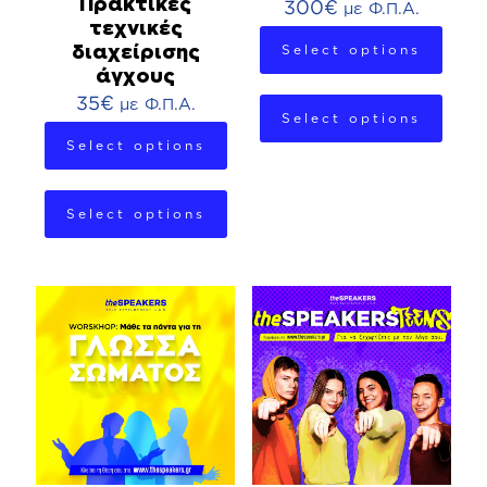
Πρακτικές
300
€
με Φ.Π.Α.
τεχνικές
Select options
διαχείρισης
άγχους
35
€
με Φ.Π.Α.
Select options
Select options
Select options