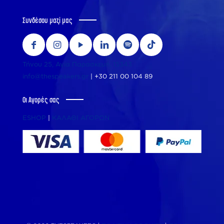
Συνδέσου μαζί μας
Τήνου 25, Αγία Παρασκευή, 15343
info@thespeakers.gr
|
+30 211 00 104 89
Οι Αγορές σας
ESHOP
|
ΚΑΛΑΘΙ ΑΓΟΡΩΝ