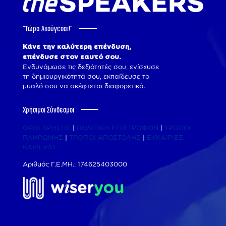
"Tώρα Ακούγεσαι!"
Κάνε την καλύτερη επένδυση,
επένδυσε στον εαυτό σου.
Ενδυνάμωσε τις δεξιότητές σου, ενίσχυσε
τη δημιουργικότητά σου, εκπαίδευσε το
μυαλό σου να σκέφτεται διαφορετικά.
Χρήσιμοι Σύνδεσμοι
ΟΡΟΙ ΧΡΗΣΗΣ
|
ΠΟΛΙΤΙΚΗ ΕΠΙΣΤΡΟΦΩΝ
|
ΤΡΟΠΟΙ
ΠΛΗΡΩΜΗΣ
|
ΤΡΟΠΟΙ ΑΠΟΣΤΟΛΗΣ
|
ΕΥΚΑΙΡΙΕΣ
ΚΑΡΙΕΡΑΣ
Αριθμός Γ.Ε.ΜΗ.: 174625403000