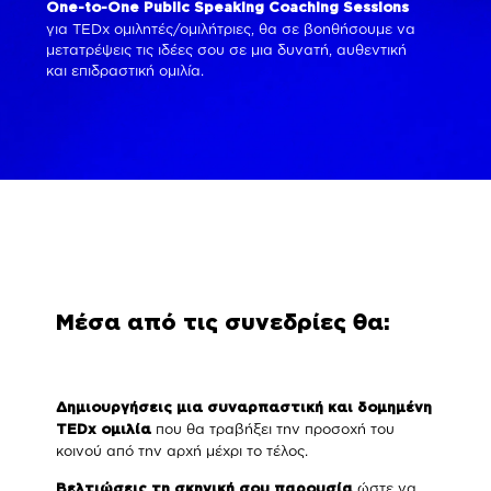
One-to-One Public Speaking Coaching Sessions
για TEDx ομιλητές/ομιλήτριες, θα σε βοηθήσουμε να
μετατρέψεις τις ιδέες σου σε μια δυνατή, αυθεντική
και επιδραστική ομιλία.
Μέσα από τις συνεδρίες θα:
Δημιουργήσεις μια συναρπαστική και δομημένη
που θα τραβήξει την προσοχή του
TEDx ομιλία
κοινού από την αρχή μέχρι το τέλος.
ώστε να
Βελτιώσεις τη σκηνική σου παρουσία