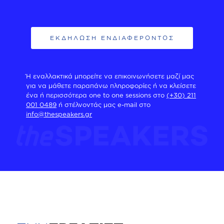
Ή εναλλακτικά μπορείτε να επικοινωνήσετε μαζί μας
για να μάθετε παραπάνω πληροφορίες ή να κλείσετε
ένα ή περισσότερα one to one sessions στο
(+30) 211
001 0489
ή στέλνοντάς μας e-mail στο
info@thespeakers.gr