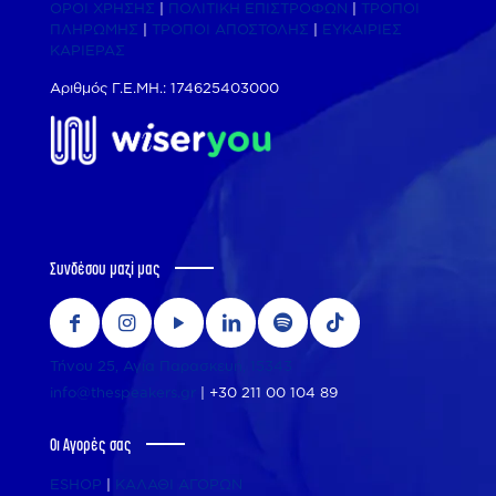
ΟΡΟΙ ΧΡΗΣΗΣ
|
ΠΟΛΙΤΙΚΗ ΕΠΙΣΤΡΟΦΩΝ
|
ΤΡΟΠΟΙ
ΠΛΗΡΩΜΗΣ
|
ΤΡΟΠΟΙ ΑΠΟΣΤΟΛΗΣ
|
ΕΥΚΑΙΡΙΕΣ
ΚΑΡΙΕΡΑΣ
Αριθμός Γ.Ε.ΜΗ.: 174625403000
Συνδέσου μαζί μας
Τήνου 25, Αγία Παρασκευή, 15343
info@thespeakers.gr
|
+30 211 00 104 89
Οι Αγορές σας
ESHOP
|
ΚΑΛΑΘΙ ΑΓΟΡΩΝ