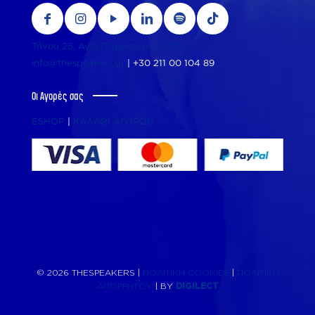
Τήνου 25, Αγία Παρασκευή, 15343
info@thespeakers.gr
|
+30 211 00 104 89
Οι Αγορές σας
ESHOP
|
ΚΑΛΑΘΙ ΑΓΟΡΩΝ
© 2026 THESPEAKERS |
ΠΟΛΙΤΙΚΗ COOKIES
|
ΠΟΛΙΤΙΚΗ
ΑΠΟΡΡΗΤΟΥ
| BY
DIGILECT